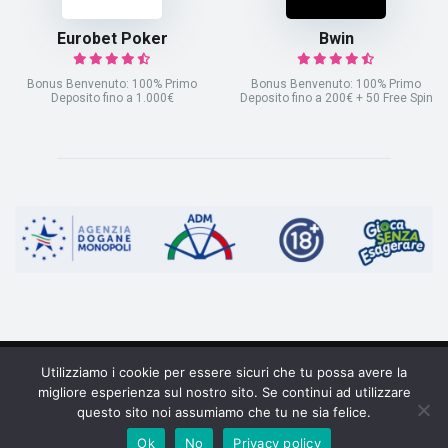
Eurobet Poker
Bwin
Bonus Benvenuto: 100% Primo
Bonus Benvenuto: 100% Primo
Deposito fino a 1.000€
Deposito fino a 200€ + 50 Free Spin
Utilizziamo i cookie per essere sicuri che tu possa avere la
© Copyright 2024 | Powered by
Uliber
| Tutti i diritti riservati
migliore esperienza sul nostro sito. Se continui ad utilizzare
Privacy Policy
Termini e Condizioni
Contatti
questo sito noi assumiamo che tu ne sia felice.
Vuoi aprire la tua poker room?
Ok
No
Privacy policy