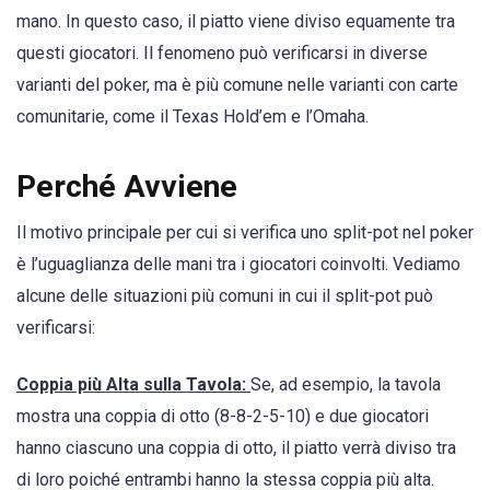
mano. In questo caso, il piatto viene diviso equamente tra
questi giocatori. Il fenomeno può verificarsi in diverse
varianti del poker, ma è più comune nelle varianti con carte
comunitarie, come il Texas Hold’em e l’Omaha.
Perché Avviene
Il motivo principale per cui si verifica uno split-pot nel poker
è l’uguaglianza delle mani tra i giocatori coinvolti. Vediamo
alcune delle situazioni più comuni in cui il split-pot può
verificarsi:
Coppia più Alta sulla Tavola:
Se, ad esempio, la tavola
mostra una coppia di otto (8-8-2-5-10) e due giocatori
hanno ciascuno una coppia di otto, il piatto verrà diviso tra
di loro poiché entrambi hanno la stessa coppia più alta.