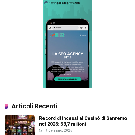
Articoli Recenti
Record di incassi al Casinò di Sanremo
nel 2025: 58,7 milioni
9 Gennaio, 2026