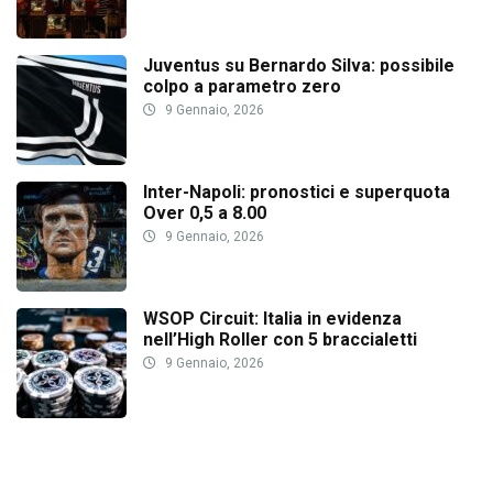
Juventus su Bernardo Silva: possibile
colpo a parametro zero
9 Gennaio, 2026
Inter-Napoli: pronostici e superquota
Over 0,5 a 8.00
9 Gennaio, 2026
WSOP Circuit: Italia in evidenza
nell’High Roller con 5 braccialetti
9 Gennaio, 2026