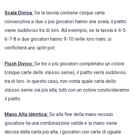
Scala Divisa:
Se la tavola contiene cinque carte
consecutive e due o più giocatori hanno una scala, il piatto
viene suddiviso tra di loro. Ad esempio, se la tavola è 4-5-
6-7-8 e due giocatori hanno 9-10 nelle loro mani, si
verificherà uno split-pot.
Flush Diviso:
Se tre o più giocatori completano un colore
(cinque carte dello stesso seme), il piatto verrà suddiviso
tra di loro. In questo caso, non conta quale carta dello
stesso seme sia più alta; tutti con un colore condivideranno
il piatto.
Mano Alta Identica:
Se alla fine della mano nessun
giocatore ha una combinazione valida e la mano viene
decisa dalla carta più alta, i giocatori con carte di uguale