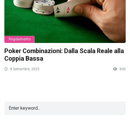
Regolamento
Poker Combinazioni: Dalla Scala Reale alla
Coppia Bassa
8 Settembre, 2023
843