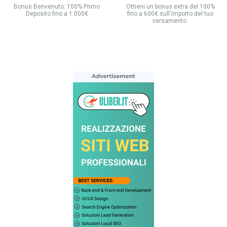
Bonus Benvenuto: 100% Primo
Ottieni un bonus extra del 100%
Deposito fino a 1.000€
fino a 600€ sull'importo del tuo
versamento.