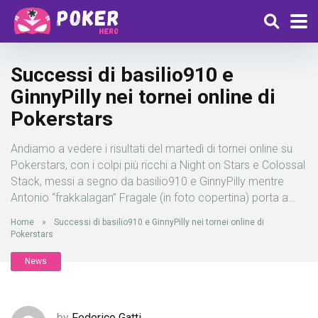
Successi di basilio910 e
GinnyPilly nei tornei online di
Pokerstars
Andiamo a vedere i risultati del martedì di tornei online su
Pokerstars, con i colpi più ricchi a Night on Stars e Colossal
Stack, messi a segno da basilio910 e GinnyPilly mentre
Antonio “frakkalagan” Fragale (in foto copertina) porta a…
Home
»
Successi di basilio910 e GinnyPilly nei tornei online di
Pokerstars
News
by
Federico Gatti