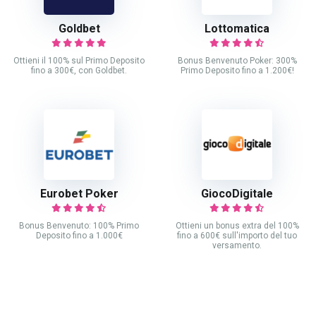
Goldbet
Lottomatica
Ottieni il 100% sul Primo Deposito
Bonus Benvenuto Poker: 300%
fino a 300€, con Goldbet.
Primo Deposito fino a 1.200€!
Eurobet Poker
GiocoDigitale
Bonus Benvenuto: 100% Primo
Ottieni un bonus extra del 100%
Deposito fino a 1.000€
fino a 600€ sull'importo del tuo
versamento.