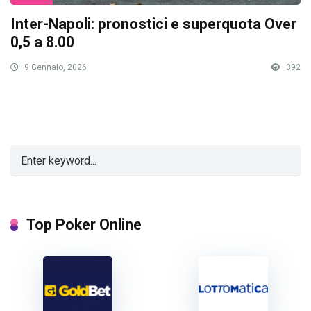
Inter-Napoli: pronostici e superquota Over
0,5 a 8.00
9 Gennaio, 2026
392
Top Poker Online