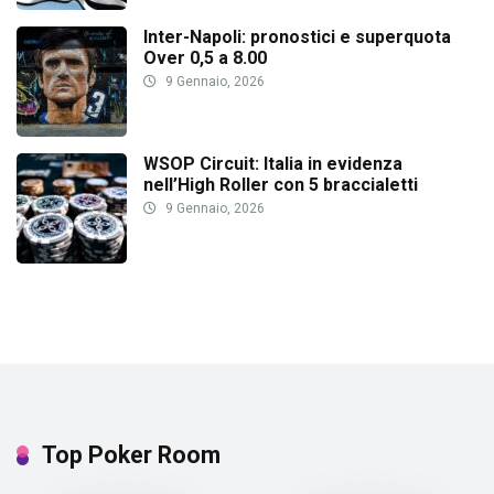
Inter-Napoli: pronostici e superquota
Over 0,5 a 8.00
9 Gennaio, 2026
WSOP Circuit: Italia in evidenza
nell’High Roller con 5 braccialetti
9 Gennaio, 2026
Top Poker Room