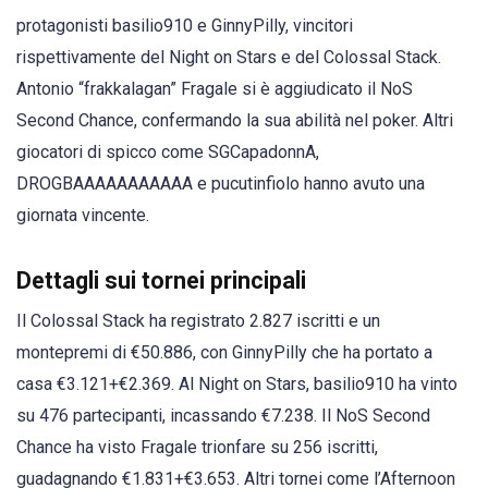
protagonisti basilio910 e GinnyPilly, vincitori
rispettivamente del Night on Stars e del Colossal Stack.
Antonio “frakkalagan” Fragale si è aggiudicato il NoS
Second Chance, confermando la sua abilità nel poker. Altri
giocatori di spicco come SGCapadonnA,
DROGBAAAAAAAAAAA e pucutinfiolo hanno avuto una
giornata vincente.
Dettagli sui tornei principali
Il Colossal Stack ha registrato 2.827 iscritti e un
montepremi di €50.886, con GinnyPilly che ha portato a
casa €3.121+€2.369. Al Night on Stars, basilio910 ha vinto
su 476 partecipanti, incassando €7.238. Il NoS Second
Chance ha visto Fragale trionfare su 256 iscritti,
guadagnando €1.831+€3.653. Altri tornei come l’Afternoon