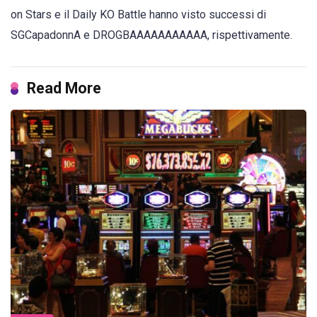
on Stars e il Daily KO Battle hanno visto successi di
SGCapadonnA e DROGBAAAAAAAAAAA, rispettivamente.
Read More