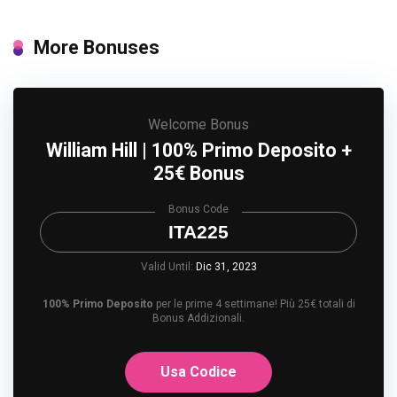
More Bonuses
Welcome Bonus
William Hill | 100% Primo Deposito +
25€ Bonus
Bonus Code
ITA225
Valid Until:
Dic 31, 2023
100% Primo Deposito
per le prime 4 settimane! Più 25€ totali di
Bonus Addizionali.
Usa Codice