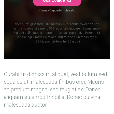
Usa Codice
*Primo Deposito richiesto
Solo nuovi giocatori. 18+. Ricevi 20€ di bonus poker con una
prima ricarica di almeno 50€, possibile giocare il bonus entro
7 giorni dalla data di accredito. Bonus progressivo Poker di 5€
in base agli Status Point accumulati fino a un massimo di
1.091€, spendibile entro 30 giorni.
Curabitur dignissim aliquet, vestibulum sed
sodales ut, malesuada finibus orci. Mauris
ac pretium magna, sed feugiat ex. Donec
aliquam euismod fringilla. Donec pulvinar
malesuada auctor.