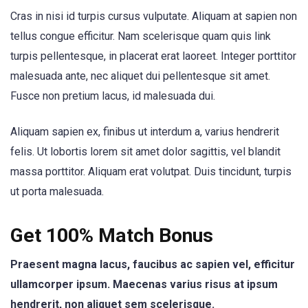
Cras in nisi id turpis cursus vulputate. Aliquam at sapien non
tellus congue efficitur. Nam scelerisque quam quis link
turpis pellentesque, in placerat erat laoreet. Integer porttitor
malesuada ante, nec aliquet dui pellentesque sit amet.
Fusce non pretium lacus, id malesuada dui.
Aliquam sapien ex, finibus ut interdum a, varius hendrerit
felis. Ut lobortis lorem sit amet dolor sagittis, vel blandit
massa porttitor. Aliquam erat volutpat. Duis tincidunt, turpis
ut porta malesuada.
Get 100% Match Bonus
Praesent magna lacus, faucibus ac sapien vel, efficitur
ullamcorper ipsum. Maecenas varius risus at ipsum
hendrerit, non aliquet sem scelerisque.