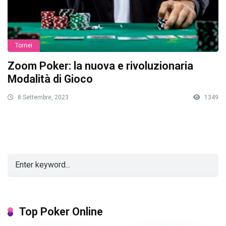
Tornei
Zoom Poker: la nuova e rivoluzionaria
Modalità di Gioco
8 Settembre, 2023
1349
Top Poker Online