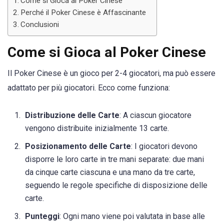
Come si Gioca al Poker Cinese
Perché il Poker Cinese è Affascinante
Conclusioni
Come si Gioca al Poker Cinese
Il Poker Cinese è un gioco per 2-4 giocatori, ma può essere
adattato per più giocatori. Ecco come funziona:
Distribuzione delle Carte
: A ciascun giocatore
vengono distribuite inizialmente 13 carte.
Posizionamento delle Carte
: I giocatori devono
disporre le loro carte in tre mani separate: due mani
da cinque carte ciascuna e una mano da tre carte,
seguendo le regole specifiche di disposizione delle
carte.
Punteggi
: Ogni mano viene poi valutata in base alle