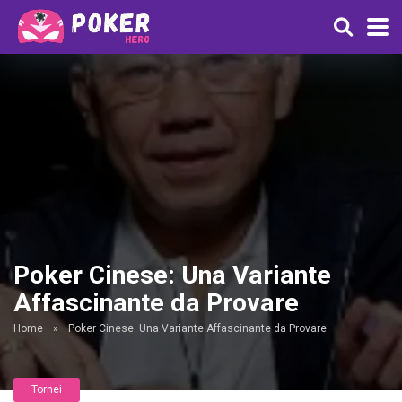
Poker Cinese: Una Variante
Affascinante da Provare
Home
»
Poker Cinese: Una Variante Affascinante da Provare
Tornei