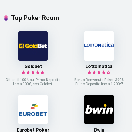
Top Poker Room
Goldbet
Lottomatica
Ottieni il 100% sul Primo Deposito
Bonus Benvenuto Poker: 300%
fino a 300€, con Goldbet.
Primo Deposito fino a 1.200€!
Eurobet Poker
Bwin