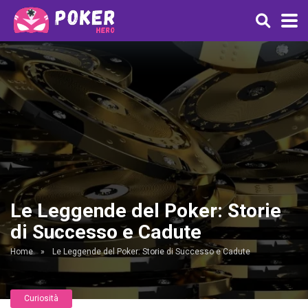
Le Leggende del Poker: Storie
di Successo e Cadute
Home
»
Le Leggende del Poker: Storie di Successo e Cadute
Curiosità